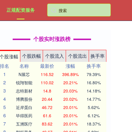
正规配资服务
个股实时涨跌榜
个股跌幅
个股流入
个股流出
换手率
个股涨幅
排名
名称
最新价
涨幅
换手率
1
N展芯
116.52
396.89%
79.39%
2
锐翔智能
110.02
20.21%
16.80%
3
志特新材
14.8
20.03%
14.18%
4
博腾股份
20.44
20.02%
14.77%
5
近岸蛋白
46.72
20.01%
5.62%
6
毕得医药
61.6
20.01%
6.12%
7
五洲医疗
83.62
20.01%
18.37%
8