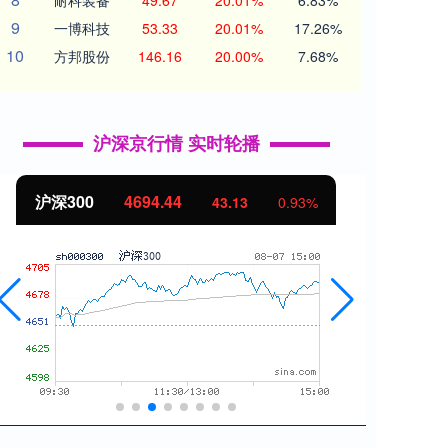
耐科装备
49.67
20.01%
6.83%
9
一博科技
53.33
20.01%
17.26%
10
方邦股份
146.16
20.00%
7.68%
沪深京行情 实时轮播
沪深300
4694.44
北证
43.13
0.93%