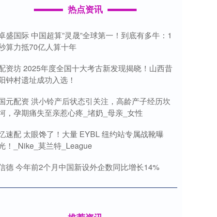
热点资讯
卓盛国际 中国超算”灵晟”全球第一！到底有多牛：1
秒算力抵70亿人算十年
配资坊 2025年度全国十大考古新发现揭晓！山西昔
阳钟村遗址成功入选！
国元配资 洪小铃产后状态引关注，高龄产子经历坎
坷，孕期痛失至亲惹心疼_堵奶_母亲_女性
忆速配 太眼馋了！大量 EYBL 纽约站专属战靴曝
光！_Nike_莫兰特_League
信德 今年前2个月中国新设外企数同比增长14%