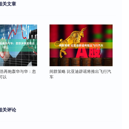
相关文章
永浩再炮轰华与华：忽
间群策略 比亚迪辟谣将推出飞行汽
可以
车
相关评论