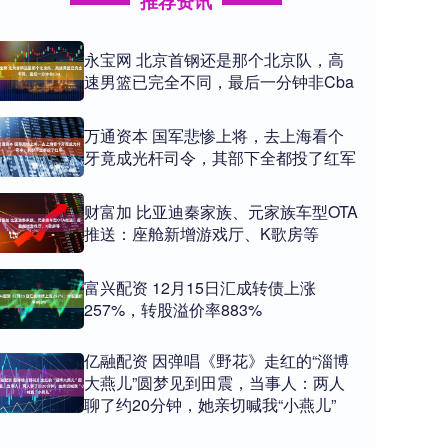
推荐资讯
永宝网 北京首钢还是那个北京队，高
速男篮已完全不同，最后一分钟非Cba
万通资本 国军悲惨上将，去上海看个
牙竟成光杆司令，其部下全都投了红军
财富加 比亚迪秦家族、元家族车型OTA
推送：座舱新增游戏厅、K歌房等
富兴配资 12月15日汇成转债上涨
257%，转股溢价率883%
亿融配资 因弹唱《野花》走红的“淄博
大燕儿”圆梦见到田震，当事人：两人
聊了约20分钟，她亲切喊我“小燕儿”