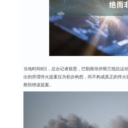
上证指数
3940.04
0
2.13%
39.68
1.02
当地时间8日，总台记者获悉，巴勒斯坦伊斯兰抵抗运
出的所谓停火提案仅为初步构想，尚不构成真正的停火
斯拒绝该提案。