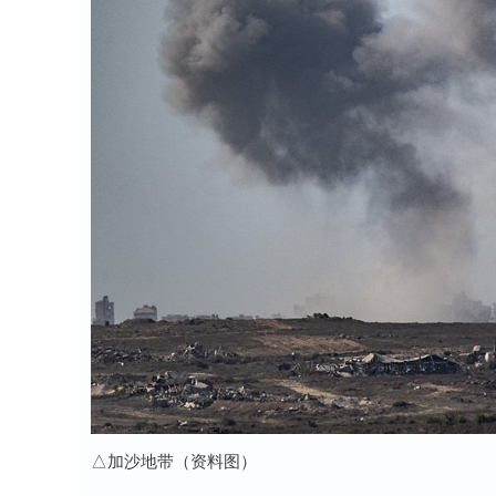
△加沙地带（资料图）