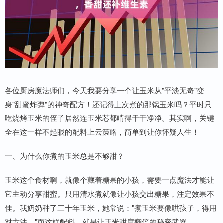
各位厨房魔法师们，今天我要分享一个让玉米从"平淡无奇"变
身"甜蜜炸弹"的神奇配方！还记得上次煮的那锅玉米吗？平时只
吃烧烤玉米的侄子居然连玉米芯都啃得干干净净。其实啊，关键
全在这一样不起眼的配料上云策略，简单到让你怀疑人生！
一、为什么你煮的玉米总是不够甜？
玉米这个食材啊，就像个藏着糖果的小孩，需要一点魔法才能让
它主动分享甜蜜。只用清水煮就像让小孩交出糖果，注定效果不
佳。我奶奶种了三十年玉米，她常说："煮玉米要像哄孩子，得用
对方法。"而这样配料，就是让玉米甜度翻倍的秘密武器。