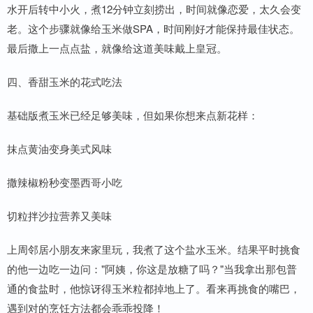
水开后转中小火，煮12分钟立刻捞出，时间就像恋爱，太久会变
老。这个步骤就像给玉米做SPA，时间刚好才能保持最佳状态。
最后撒上一点点盐，就像给这道美味戴上皇冠。
四、香甜玉米的花式吃法
基础版煮玉米已经足够美味，但如果你想来点新花样：
抹点黄油变身美式风味
撒辣椒粉秒变墨西哥小吃
切粒拌沙拉营养又美味
上周邻居小朋友来家里玩，我煮了这个盐水玉米。结果平时挑食
的他一边吃一边问："阿姨，你这是放糖了吗？"当我拿出那包普
通的食盐时，他惊讶得玉米粒都掉地上了。看来再挑食的嘴巴，
遇到对的烹饪方法都会乖乖投降！