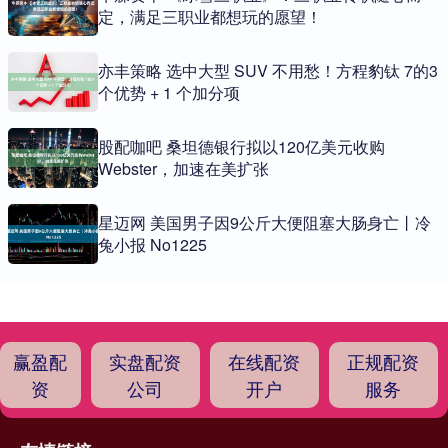
定，满足三职业都想玩的愿望！
亦丰策略 选中大型 SUV 不用愁！方程豹钛 7的3
个优势 + 1 个加分项
股配咖吧 桑坦德银行拟以120亿美元收购
Webster，加速在美扩张
星迈网 美国男子因9公斤大便阻塞大肠身亡丨冷
兔小报 No1225
赢盈配
实盘配资
在线配资
正规配资
资
公司
开户
服务