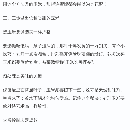
用这个方法煮的玉米，甜得连蜜蜂都会误以为是花蜜！
三、三步做出软糯香甜的玉米
选玉米要像选美一样严格
要选颗粒饱满、须子湿润的，那种干瘪发黄的千万别买。有个小
技巧：剥开一点看颗粒，排列整齐像珍珠项链的最好。我每次买
玉米都要偷偷剥看，被菜贩笑称"玉米选美评委"。
预处理是美味的关键
保留最里面两层叶子，玉米须要留下一些，这可是天然甜味剂。
重点来了：冷水下锅才能均匀受热。记住这个秘诀：处理玉米要
像对待艺术品一样珍惜。
火候控制决定成败