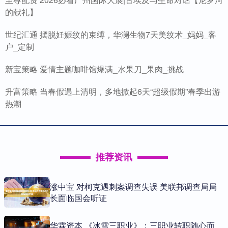
的献礼】
世纪汇通 摆脱妊娠纹的束缚，华澜生物7天美纹术_妈妈_客
户_定制
新宝策略 爱情主题咖啡馆爆满_水果刀_果肉_挑战
升富策略 当春假遇上清明，多地掀起6天“超级假期”春季出游
热潮
推荐资讯
涨中宝 对柯克遇刺案调查失误 美联邦调查局局
长面临国会听证
华霖资本 《冰雪三职业》：三职业转职随心而