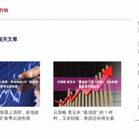
行动
相关文章
春假遇上清明，多地掀
云策略 煮玉米 “最清甜” 的 1 样
期”春季出游热潮
料，玉米软糯，香甜还补维生素