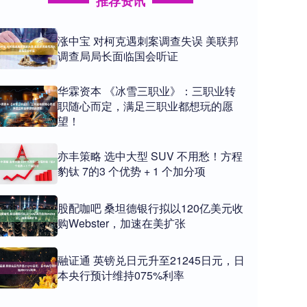
推荐资讯
涨中宝 对柯克遇刺案调查失误 美联邦
调查局局长面临国会听证
华霖资本 《冰雪三职业》：三职业转
职随心而定，满足三职业都想玩的愿
望！
亦丰策略 选中大型 SUV 不用愁！方程
豹钛 7的3 个优势 + 1 个加分项
股配咖吧 桑坦德银行拟以120亿美元收
购Webster，加速在美扩张
融证通 英镑兑日元升至21245日元，日
本央行预计维持075%利率