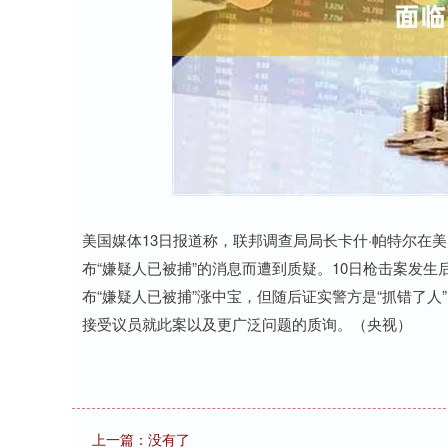
深证成指
14311.01
8
1.02%
200.89
1.
美国媒体13日报道称，联邦调查局局长卡什·帕特尔在
布“嫌疑人已被捕”的消息而遭到质疑。10日枪击案发
布“嫌疑人已被捕”涨中宝，但随后证实警方是“抓错了
接受议员就此案以及更广泛问题的质询。（央视）
上一篇：没有了