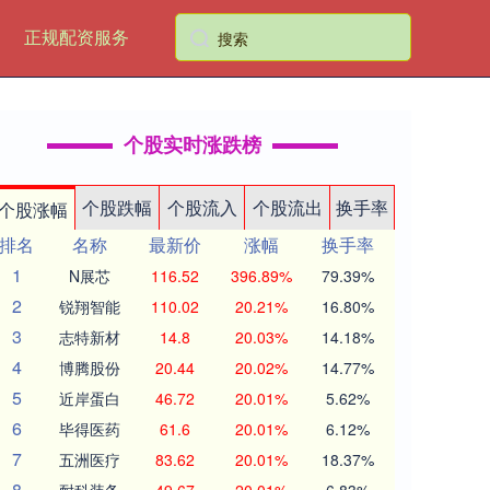
正规配资服务
个股实时涨跌榜
个股跌幅
个股流入
个股流出
换手率
个股涨幅
排名
名称
最新价
涨幅
换手率
1
N展芯
116.52
396.89%
79.39%
2
锐翔智能
110.02
20.21%
16.80%
3
志特新材
14.8
20.03%
14.18%
4
博腾股份
20.44
20.02%
14.77%
5
近岸蛋白
46.72
20.01%
5.62%
6
毕得医药
61.6
20.01%
6.12%
7
五洲医疗
83.62
20.01%
18.37%
8