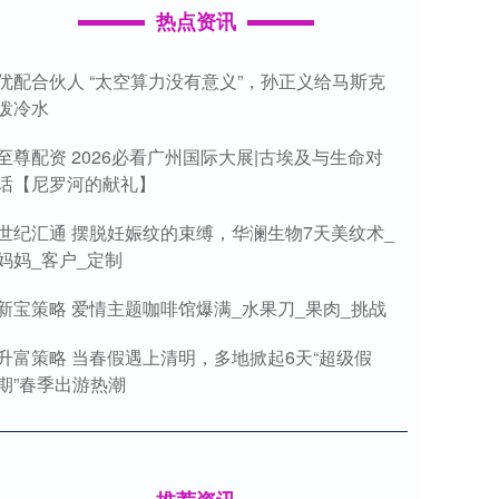
热点资讯
优配合伙人 “太空算力没有意义”，孙正义给马斯克
泼冷水
至尊配资 2026必看广州国际大展|古埃及与生命对
话【尼罗河的献礼】
世纪汇通 摆脱妊娠纹的束缚，华澜生物7天美纹术_
妈妈_客户_定制
新宝策略 爱情主题咖啡馆爆满_水果刀_果肉_挑战
升富策略 当春假遇上清明，多地掀起6天“超级假
期”春季出游热潮