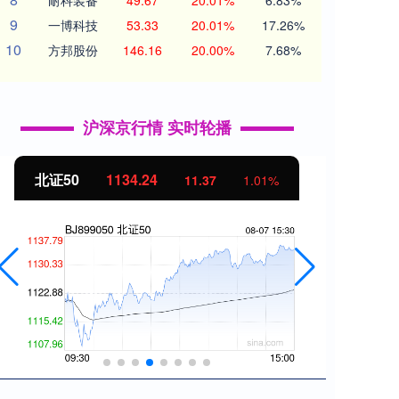
耐科装备
49.67
20.01%
6.83%
9
一博科技
53.33
20.01%
17.26%
10
方邦股份
146.16
20.00%
7.68%
沪深京行情 实时轮播
北证50
1134.24
创业
11.37
1.01%