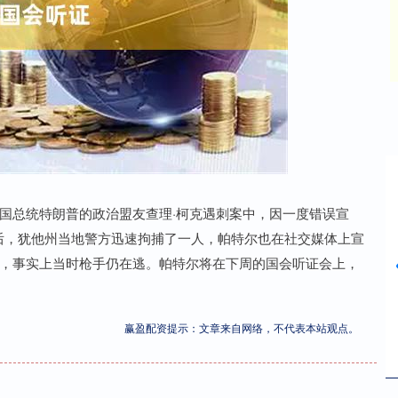
沪深300
4694.44
42%
43.13
0.93%
美国总统特朗普的政治盟友查理·柯克遇刺案中，因一度错误宣
生后，犹他州当地警方迅速拘捕了一人，帕特尔也在社交媒体上宣
人”，事实上当时枪手仍在逃。帕特尔将在下周的国会听证会上，
赢盈配资提示：文章来自网络，不代表本站观点。