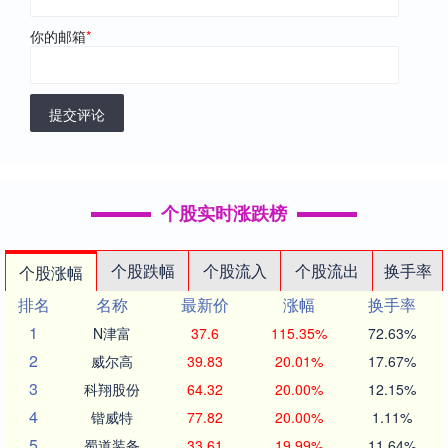
你的邮箱
*
提交评论
个股实时涨跌榜
个股跌幅
个股流入
个股流出
换手率
个股涨幅
排名
名称
最新价
涨幅
换手率
1
N津富
37.6
115.35%
72.63%
2
威尔高
39.83
20.01%
17.67%
3
科翔股份
64.32
20.00%
12.15%
4
锴威特
77.82
20.00%
1.11%
5
蜀道装备
33.61
19.99%
11.64%