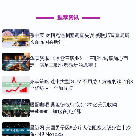
推荐资讯
涨中宝 对柯克遇刺案调查失误 美联邦调查局局
长面临国会听证
华霖资本 《冰雪三职业》：三职业转职随心而
定，满足三职业都想玩的愿望！
亦丰策略 选中大型 SUV 不用愁！方程豹钛 7的3
个优势 + 1 个加分项
股配咖吧 桑坦德银行拟以120亿美元收购
Webster，加速在美扩张
星迈网 美国男子因9公斤大便阻塞大肠身亡丨冷
兔小报 No1225