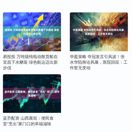
易投投 万吨级纯电动散货船在
华盈策略 夺冠发言引风波！张
宜昌下水舾装 绿色航运迈出新
水华陷舆论风暴，医院回应：工
步伐
作暂无变动
蓝乔配资 山西襄垣：便民食
堂“烹出”家门口的幸福滋味