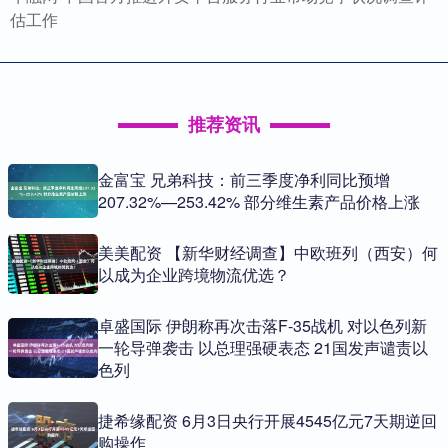
估工作
推荐资讯
金富宝 兄弟科技：前三季度净利同比预增
207.32%—253.42% 部分维生素产品价格上涨
美美配资 【新华财经调查】中欧班列（西安）何
以成为企业跨境物流优选？
卓盛国际 伊朗称再次击落F-35战机 对以色列新
一轮导弹袭击 以总理强硬表态 21国发声谴责以
色列
捷希缘配资 6月3日央行开展4545亿元7天期逆回
购操作