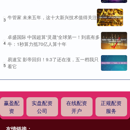
牛管家 未来五年，这十大新兴技术值得关注
3
卓盛国际 中国超算”灵晟”全球第一！到底有多
4
牛：1秒算力抵70亿人算十年
易速宝 影帝回归！9.3了还在涨，五一档我只
5
看它
赢盈配
实盘配资
在线配资
正规配资
资
公司
开户
服务
友情链接：