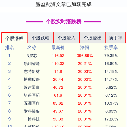
赢盈配资文章已加载完成
个股实时涨跌榜
个股跌幅
个股流入
个股流出
换手率
个股涨幅
排名
名称
最新价
涨幅
换手率
1
N展芯
116.52
396.89%
79.39%
2
锐翔智能
110.02
20.21%
16.80%
3
志特新材
14.8
20.03%
14.18%
4
博腾股份
20.44
20.02%
14.77%
5
近岸蛋白
46.72
20.01%
5.62%
6
毕得医药
61.6
20.01%
6.12%
7
五洲医疗
83.62
20.01%
18.37%
8
耐科装备
49.67
20.01%
6.83%
9
一博科技
53.33
20.01%
17.26%
10
方邦股份
146.16
20.00%
7.68%