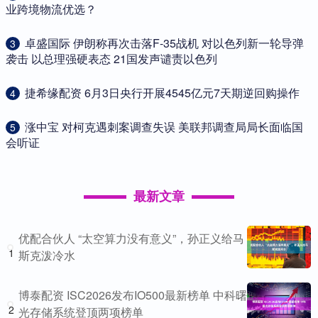
业跨境物流优选？
​卓盛国际 伊朗称再次击落F-35战机 对以色列新一轮导弹
3
袭击 以总理强硬表态 21国发声谴责以色列
​捷希缘配资 6月3日央行开展4545亿元7天期逆回购操作
4
​涨中宝 对柯克遇刺案调查失误 美联邦调查局局长面临国
5
会听证
最新文章
优配合伙人 “太空算力没有意义”，孙正义给马
1
斯克泼冷水
博泰配资 ISC2026发布IO500最新榜单 中科曙
2
光存储系统登顶两项榜单