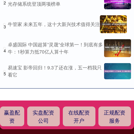
2
光存储系统登顶两项榜单
牛管家 未来五年，这十大新兴技术值得关注
3
卓盛国际 中国超算”灵晟”全球第一！到底有多
4
牛：1秒算力抵70亿人算十年
易速宝 影帝回归！9.3了还在涨，五一档我只
5
看它
赢盈配
实盘配资
在线配资
正规配资
资
公司
开户
服务