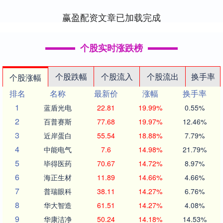
投于0.59....
赢盈配资文章已加载完成
个股实时涨跌榜
个股跌幅
个股流入
个股流出
换手率
个股涨幅
排名
名称
最新价
涨幅
换手率
1
蓝盾光电
22.81
19.99%
0.55%
2
百普赛斯
77.68
19.97%
12.46%
3
近岸蛋白
55.54
18.88%
7.79%
4
中能电气
7.6
14.98%
21.79%
5
毕得医药
70.67
14.72%
8.97%
6
海正生材
11.89
14.66%
4.66%
7
普瑞眼科
38.11
14.27%
6.76%
8
华大智造
61.51
14.27%
4.08%
9
华康洁净
50.24
14.18%
14.53%