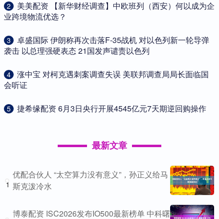
​美美配资 【新华财经调查】中欧班列（西安）何以成为企
2
业跨境物流优选？
​卓盛国际 伊朗称再次击落F-35战机 对以色列新一轮导弹
3
袭击 以总理强硬表态 21国发声谴责以色列
​涨中宝 对柯克遇刺案调查失误 美联邦调查局局长面临国
4
会听证
​捷希缘配资 6月3日央行开展4545亿元7天期逆回购操作
5
最新文章
优配合伙人 “太空算力没有意义”，孙正义给马
1
斯克泼冷水
博泰配资 ISC2026发布IO500最新榜单 中科曙