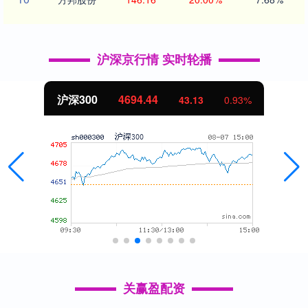
沪深京行情 实时轮播
.44
北证50
1134.
43.13
0.93%
关赢盈配资