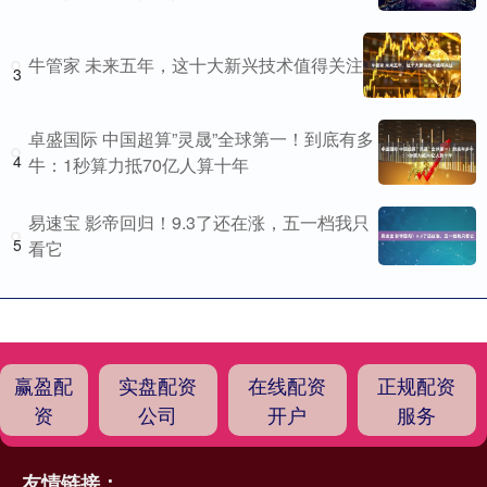
牛管家 未来五年，这十大新兴技术值得关注
3
卓盛国际 中国超算”灵晟”全球第一！到底有多
4
牛：1秒算力抵70亿人算十年
易速宝 影帝回归！9.3了还在涨，五一档我只
5
看它
赢盈配
实盘配资
在线配资
正规配资
资
公司
开户
服务
友情链接：