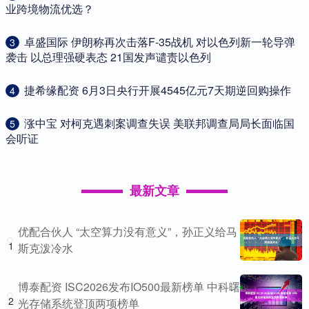
业跨境物流优选？
​卓盛国际 伊朗称再次击落F-35战机 对以色列新一轮导弹
3
袭击 以总理强硬表态 21国发声谴责以色列
​捷希缘配资 6月3日央行开展4545亿元7天期逆回购操作
4
​涨中宝 对柯克遇刺案调查失误 美联邦调查局局长面临国
5
会听证
最新文章
优配合伙人 “太空算力没有意义”，孙正义给马
1
斯克泼冷水
博泰配资 ISC2026发布IO500最新榜单 中科曙
2
光存储系统登顶两项榜单