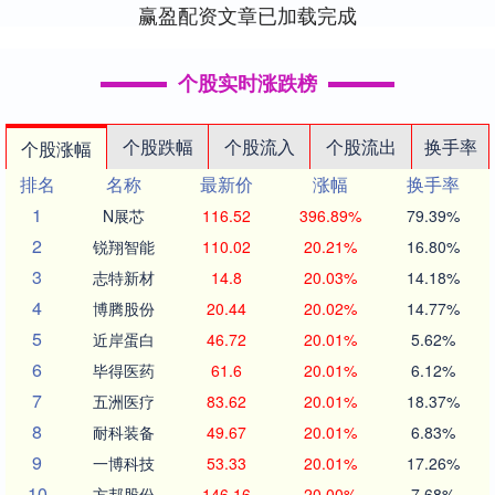
赢盈配资文章已加载完成
个股实时涨跌榜
个股跌幅
个股流入
个股流出
换手率
个股涨幅
排名
名称
最新价
涨幅
换手率
1
N展芯
116.52
396.89%
79.39%
2
锐翔智能
110.02
20.21%
16.80%
3
志特新材
14.8
20.03%
14.18%
4
博腾股份
20.44
20.02%
14.77%
5
近岸蛋白
46.72
20.01%
5.62%
6
毕得医药
61.6
20.01%
6.12%
7
五洲医疗
83.62
20.01%
18.37%
8
耐科装备
49.67
20.01%
6.83%
9
一博科技
53.33
20.01%
17.26%
10
方邦股份
146.16
20.00%
7.68%