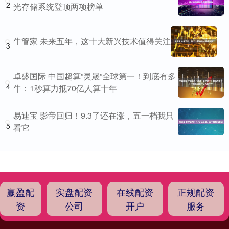
2
光存储系统登顶两项榜单
牛管家 未来五年，这十大新兴技术值得关注
3
卓盛国际 中国超算”灵晟”全球第一！到底有多
4
牛：1秒算力抵70亿人算十年
易速宝 影帝回归！9.3了还在涨，五一档我只
5
看它
赢盈配
实盘配资
在线配资
正规配资
资
公司
开户
服务