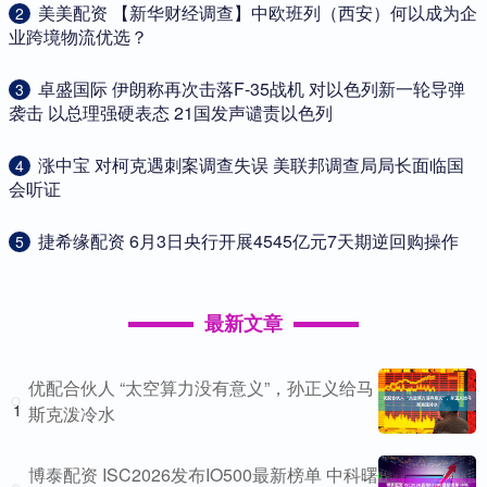
​美美配资 【新华财经调查】中欧班列（西安）何以成为企
2
业跨境物流优选？
​卓盛国际 伊朗称再次击落F-35战机 对以色列新一轮导弹
3
袭击 以总理强硬表态 21国发声谴责以色列
​涨中宝 对柯克遇刺案调查失误 美联邦调查局局长面临国
4
会听证
​捷希缘配资 6月3日央行开展4545亿元7天期逆回购操作
5
最新文章
优配合伙人 “太空算力没有意义”，孙正义给马
1
斯克泼冷水
博泰配资 ISC2026发布IO500最新榜单 中科曙