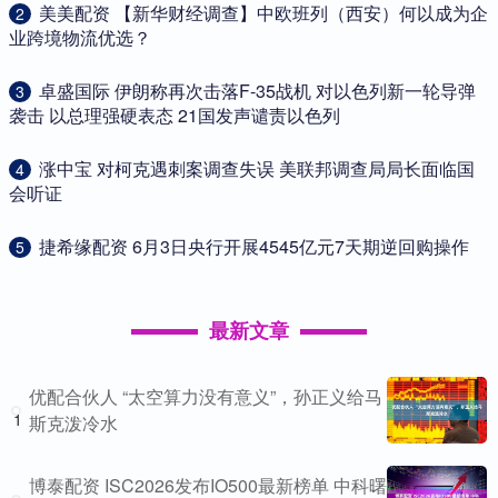
​美美配资 【新华财经调查】中欧班列（西安）何以成为企
2
业跨境物流优选？
​卓盛国际 伊朗称再次击落F-35战机 对以色列新一轮导弹
3
袭击 以总理强硬表态 21国发声谴责以色列
​涨中宝 对柯克遇刺案调查失误 美联邦调查局局长面临国
4
会听证
​捷希缘配资 6月3日央行开展4545亿元7天期逆回购操作
5
最新文章
优配合伙人 “太空算力没有意义”，孙正义给马
1
斯克泼冷水
博泰配资 ISC2026发布IO500最新榜单 中科曙