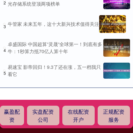
2
光存储系统登顶两项榜单
牛管家 未来五年，这十大新兴技术值得关注
3
卓盛国际 中国超算”灵晟”全球第一！到底有多
4
牛：1秒算力抵70亿人算十年
易速宝 影帝回归！9.3了还在涨，五一档我只
5
看它
赢盈配
实盘配资
在线配资
正规配资
资
公司
开户
服务