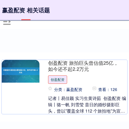
赢盈配资 相关话题
创盈配资 旅拍巨头曾估值25亿，
如今还不起2.2万元
创盈配资
分类：赢盈配资
查看：126
记者丨易佳颖 实习生黄诗茹 创盈配资 编
辑丨骆一帆 刘雪莹 昔日的婚纱摄影巨
头，曾以"覆盖全球 112 个旅拍地"为宣传
口号，却以始料未及的速度轰然坍塌。
近....