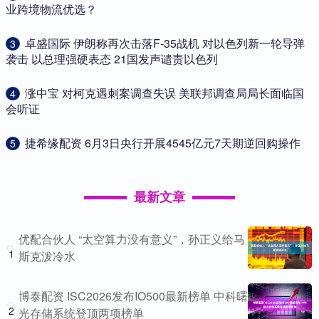
业跨境物流优选？
​卓盛国际 伊朗称再次击落F-35战机 对以色列新一轮导弹
3
袭击 以总理强硬表态 21国发声谴责以色列
​涨中宝 对柯克遇刺案调查失误 美联邦调查局局长面临国
4
会听证
​捷希缘配资 6月3日央行开展4545亿元7天期逆回购操作
5
最新文章
优配合伙人 “太空算力没有意义”，孙正义给马
1
斯克泼冷水
博泰配资 ISC2026发布IO500最新榜单 中科曙
2
光存储系统登顶两项榜单