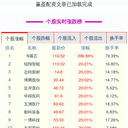
赢盈配资文章已加载完成
个股实时涨跌榜
个股跌幅
个股流入
个股流出
换手率
个股涨幅
排名
名称
最新价
涨幅
换手率
1
N展芯
116.52
396.89%
79.39%
2
锐翔智能
110.02
20.21%
16.80%
3
志特新材
14.8
20.03%
14.18%
4
博腾股份
20.44
20.02%
14.77%
5
近岸蛋白
46.72
20.01%
5.62%
6
毕得医药
61.6
20.01%
6.12%
7
五洲医疗
83.62
20.01%
18.37%
8
耐科装备
49.67
20.01%
6.83%
9
一博科技
53.33
20.01%
17.26%
10
方邦股份
146.16
20.00%
7.68%