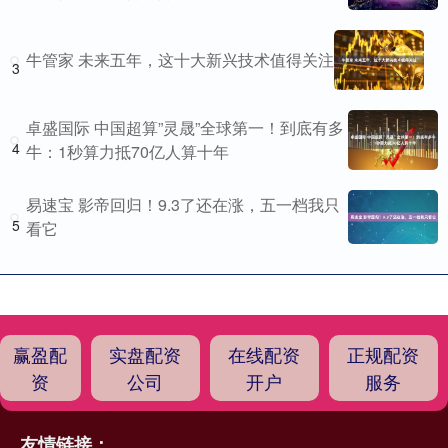
牛管家 未来五年，这十大新兴技术值得关注
3
卓盛国际 中国超算”灵晟”全球第一！到底有多
4
牛：1秒算力抵70亿人算十年
易速宝 影帝回归！9.3了还在涨，五一档我只
5
看它
赢盈配
实盘配资
在线配资
正规配资
资
公司
开户
服务
友情链接：