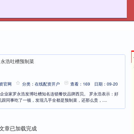
赢盈配资
实盘配资公司
在线配资开户
罗永浩吐槽预制菜
资官网
分类：在线配资开户
查看：169
日期：09-20
，知名企业家罗永浩发博吐槽知名连锁餐饮品牌西贝。 罗永浩表示：好
跟同事吃了一顿，发现几乎全都是预制菜，还那么贵，....
文章已加载完成