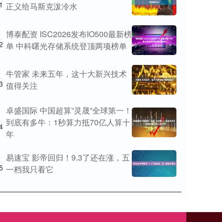
1
正义给马斯克泼冷水
博泰配资 ISC2026发布IO500最新榜
2
单 中科曙光存储系统登顶两项榜单
牛管家 未来五年，这十大新兴技术
3
值得关注
卓盛国际 中国超算”灵晟”全球第一！
到底有多牛：1秒算力抵70亿人算十
4
年
易速宝 影帝回归！9.3了还在涨，五
5
一档我只看它