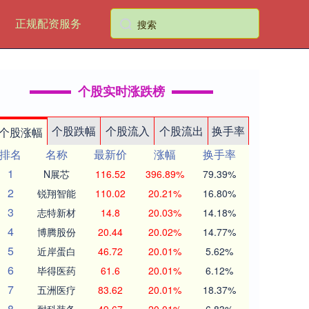
正规配资服务
个股实时涨跌榜
个股跌幅
个股流入
个股流出
换手率
个股涨幅
排名
名称
最新价
涨幅
换手率
1
N展芯
116.52
396.89%
79.39%
2
锐翔智能
110.02
20.21%
16.80%
3
志特新材
14.8
20.03%
14.18%
4
博腾股份
20.44
20.02%
14.77%
5
近岸蛋白
46.72
20.01%
5.62%
6
毕得医药
61.6
20.01%
6.12%
7
五洲医疗
83.62
20.01%
18.37%
8