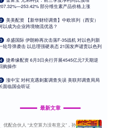
1
207.32%—253.42% 部分维生素产品价格上涨
​美美配资 【新华财经调查】中欧班列（西安）
2
何以成为企业跨境物流优选？
​卓盛国际 伊朗称再次击落F-35战机 对以色列新
3
一轮导弹袭击 以总理强硬表态 21国发声谴责以色列
​捷希缘配资 6月3日央行开展4545亿元7天期逆
4
回购操作
​涨中宝 对柯克遇刺案调查失误 美联邦调查局局
5
长面临国会听证
最新文章
优配合伙人 “太空算力没有意义”，孙