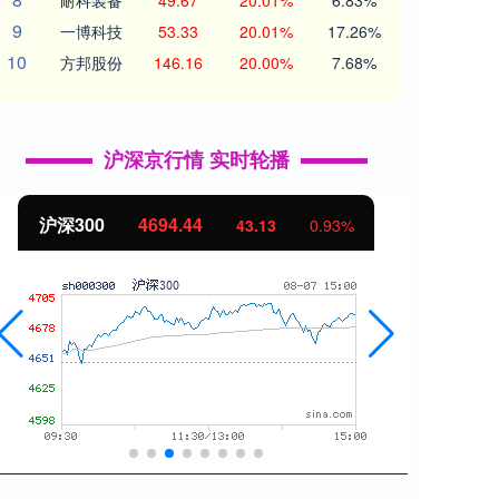
耐科装备
49.67
20.01%
6.83%
9
一博科技
53.33
20.01%
17.26%
10
方邦股份
146.16
20.00%
7.68%
沪深京行情 实时轮播
沪深300
4694.44
北证
43.13
0.93%