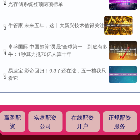
2
光存储系统登顶两项榜单
牛管家 未来五年，这十大新兴技术值得关注
3
卓盛国际 中国超算”灵晟”全球第一！到底有多
4
牛：1秒算力抵70亿人算十年
易速宝 影帝回归！9.3了还在涨，五一档我只
5
看它
赢盈配
实盘配资
在线配资
正规配资
资
公司
开户
服务