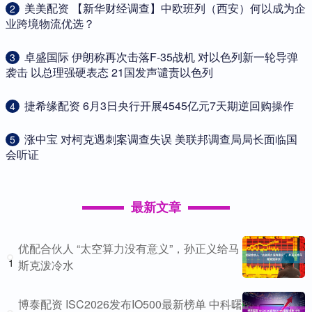
​美美配资 【新华财经调查】中欧班列（西安）何以成为企
2
业跨境物流优选？
​卓盛国际 伊朗称再次击落F-35战机 对以色列新一轮导弹
3
袭击 以总理强硬表态 21国发声谴责以色列
​捷希缘配资 6月3日央行开展4545亿元7天期逆回购操作
4
​涨中宝 对柯克遇刺案调查失误 美联邦调查局局长面临国
5
会听证
最新文章
优配合伙人 “太空算力没有意义”，孙正义给马
1
斯克泼冷水
博泰配资 ISC2026发布IO500最新榜单 中科曙